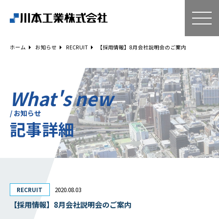
ホーム
技術・サービス
ホーム
お知らせ
RECRUIT
【採用情報】8月会社説明会のご案内
空気調和設備工事
給排水衛生設備工事
ESCO事業
What's new
リニューアル
/ お知らせ
記事詳細
建築工事
設備工事
電気工事
補助金事例
Q＆A
RECRUIT
2020.08.03
企業情報
【採用情報】8月会社説明会のご案内