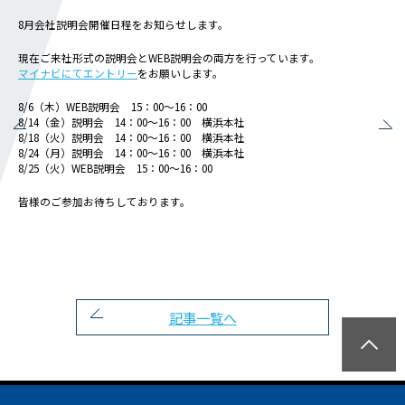
会社概要
8月会社説明会開催日程をお知らせします。
社長メッセージ
役員一覧
現在ご来社形式の説明会とWEB説明会の両方を行っています。
マイナビにてエントリー
をお願いします。
沿革
事業所一覧
8/6（木）WEB説明会 15：00～16：00
8/14（金）説明会 14：00～16：00 横浜本社
関連会社
8/18（火）説明会 14：00～16：00 横浜本社
8/24（月）説明会 14：00～16：00 横浜本社
8/25（火）WEB説明会 15：00～16：00
川本工業の環境活動
皆様のご参加お待ちしております。
私たちの取り組み
横浜グランドスラム
健康経営
横浜型地域貢献
記事一覧へ
よこはまグッドバランス
横浜健康経営
地域志向CSR方針
パートナーシップ構築宣言