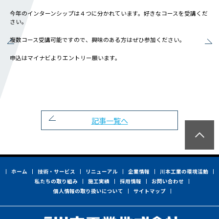
会社概要
今年のインターンシップは４つに分かれています。好きなコースを受講くだ
社長メッセージ
さい。
役員一覧
複数コース受講可能ですので、興味のある方はぜひ参加ください。
沿革
事業所一覧
申込はマイナビよりエントリー願います。
関連会社
川本工業の環境活動
私たちの取り組み
記事一覧へ
横浜グランドスラム
健康経営
横浜型地域貢献
ホーム
技術・サービス
リニューアル
企業情報
川本工業の環境活動
よこはまグッドバランス
私たちの取り組み
施工実績
採用情報
お問い合わせ
横浜健康経営
個人情報の取り扱いについて
サイトマップ
地域志向CSR方針
パートナーシップ構築宣言