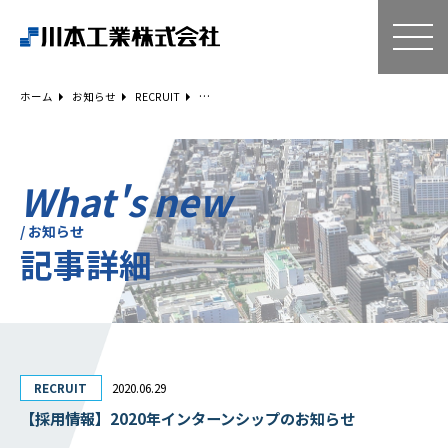
ホーム
技術・サービス
ホーム
お知らせ
RECRUIT
空気調和設備工事
給排水衛生設備工事
ESCO事業
What's new
リニューアル
/ お知らせ
記事詳細
建築工事
設備工事
電気工事
補助金事例
Q＆A
RECRUIT
2020.06.29
企業情報
【採用情報】2020年インターンシップのお知らせ