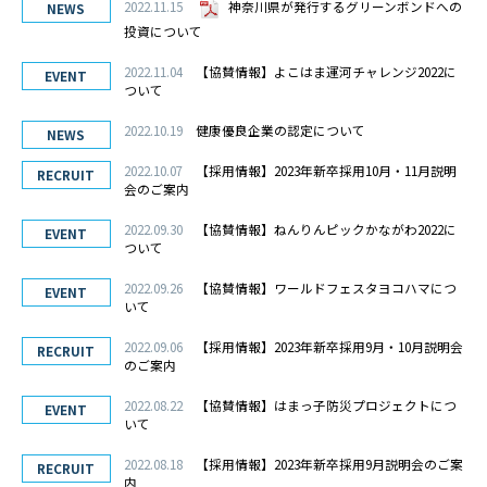
2022.11.15
神奈川県が発行するグリーンボンドへの
NEWS
かながわ健康優良企業
投資について
2022.11.04
【協賛情報】よこはま運河チャレンジ2022に
施工実績
EVENT
ついて
ホテル・商業施設
2022.10.19
健康優良企業の認定について
NEWS
リニューアル
2022.10.07
【採用情報】2023年新卒採用10月・11月説明
RECRUIT
事務所
会のご案内
工場・研究所・交通施設
2022.09.30
【協賛情報】ねんりんピックかながわ2022に
EVENT
教育・文化・スポーツ施設
ついて
病院・福祉施設
2022.09.26
【協賛情報】ワールドフェスタヨコハマにつ
EVENT
集合住宅
いて
2022.09.06
【採用情報】2023年新卒採用9月・10月説明会
RECRUIT
採用情報
のご案内
新卒・第二新卒採用
2022.08.22
【協賛情報】はまっ子防災プロジェクトにつ
EVENT
いて
インターンシップ
2022.08.18
【採用情報】2023年新卒採用9月説明会のご案
職種
RECRUIT
内