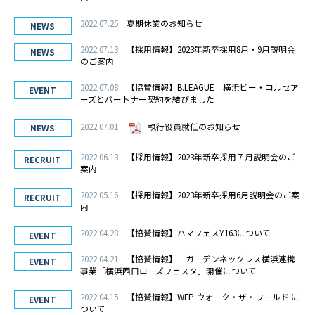
教育・キャリアシステム・資格
2022.07.25
夏期休業のお知らせ
キャリア採用・障がい者採用
NEWS
福利厚生
2022.07.13
【採用情報】2023年新卒採用8月・9月説明会
NEWS
のご案内
よくある質問
2022.07.08
【協賛情報】B.LEAGUE 横浜ビー・コルセア
EVENT
What's NEW
ーズとパートナー契約を結びました
お問い合わせ
2022.07.01
執行役員就任のお知らせ
NEWS
個人情報の取り扱いについて
2022.06.13
【採用情報】2023年新卒採用７月説明会のご
RECRUIT
案内
サイトマップ
2022.05.16
【採用情報】2023年新卒採用6月説明会のご案
RECRUIT
内
2022.04.28
【協賛情報】ハマフェスY163について
EVENT
2022.04.21
【協賛情報】 ガーデンネックレス横浜連携
EVENT
事業「横浜西口ローズフェスタ」開催について
2022.04.15
【協賛情報】WFP ウォーク・ザ・ワールド に
EVENT
ついて