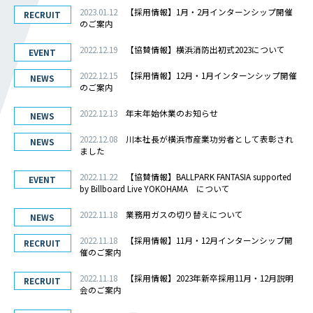
会社概要
2023.01.12
【採用情報】1月・2月インターンシップ開催
RECRUIT
社長メッセージ
のご案内
役員一覧
2022.12.19
【協賛情報】横浜消防出初式2023について
EVENT
沿革
2022.12.15
【採用情報】12月・1月インターンシップ開催
NEWS
事業所一覧
のご案内
関連会社
2022.12.13
年末年始休業のお知らせ
NEWS
川本工業の環境活動
2022.12.08
川本社長が横浜市産業功労者として表彰され
NEWS
ました
私たちの取り組み
2022.11.22
【協賛情報】BALLPARK FANTASIA supported
EVENT
by Billboard Live YOKOHAMA について
横浜グランドスラム
健康経営
2022.11.18
業務用ガスの切り替えについて
NEWS
横浜型地域貢献
2022.11.18
【採用情報】11月・12月インターンシップ開
RECRUIT
よこはまグッドバランス
催のご案内
横浜健康経営
2022.11.18
【採用情報】2023年新卒採用11月・12月説明
RECRUIT
会のご案内
地域志向CSR方針
パートナーシップ構築宣言