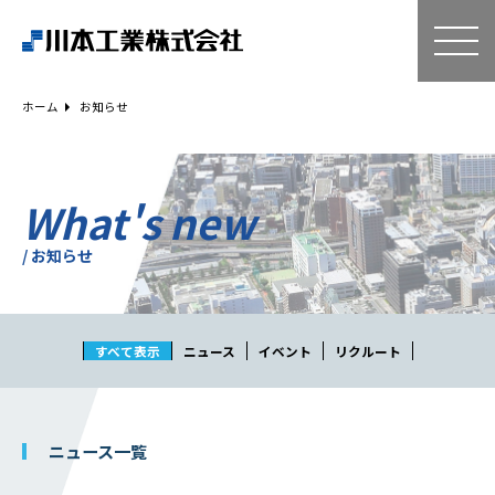
ホーム
技術・サービス
ホーム
お知らせ
空気調和設備工事
給排水衛生設備工事
ESCO事業
What's new
リニューアル
/ お知らせ
建築工事
設備工事
電気工事
すべて表示
ニュース
イベント
リクルート
補助金事例
Q＆A
企業情報
ニュース一覧