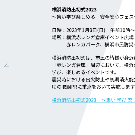
補助金事例
横浜消防出初式2023
Q＆A
～集い学び楽しめる 安全安心フェス
企業情報
日時：2023年1月8日(日) 午前10時
場所：横浜赤レンガ倉庫イベント広場
赤レンガパーク、横浜市民防災
会社概要
社長メッセージ
横浜消防出初式は、市民の皆様が身近
「赤レンガ倉庫」周辺において、横浜
役員一覧
学び、楽しめるイベントです。
沿革
震災時における出火防止や初期消火能
助の取組PRに重点をおいて実施します
事業所一覧
横浜消防出初式2023 ～集い 学び 楽しめ
関連会社
川本工業の環境活動