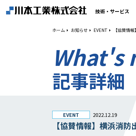
ホーム
技術・サービス
技術・サービス
ホーム
お知らせ
EVENT
【協賛情報
What's
空気調和設備工事
給排水衛生設備工事
ESCO事業
記事詳細
リニューアル
建築工事
設備工事
EVENT
2022.12.19
【協賛情報】横浜消防出
電気工事