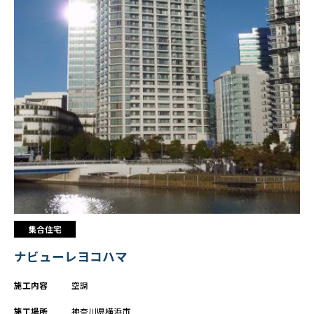
かながわ健康優良企業
施工実績
ホテル・商業施設
リニューアル
事務所
工場・研究所・交通施設
教育・文化・スポーツ施設
病院・福祉施設
集合住宅
採用情報
集合住宅
ナビューレヨコハマ
新卒・第二新卒採用
インターンシップ
施工内容
空調
職種
施工場所
神奈川県横浜市