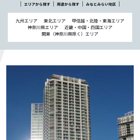
会社概要
エリアから探す
用途から探す
みなとみらい地区
社長メッセージ
役員一覧
九州エリア
東北エリア
甲信越・北陸・東海エリア
神奈川県エリア
近畿・中国・四国エリア
沿革
関東（神奈川県除く）エリア
事業所一覧
関連会社
川本工業の環境活動
私たちの取り組み
横浜グランドスラム
健康経営
横浜型地域貢献
よこはまグッドバランス
横浜健康経営
地域志向CSR方針
パートナーシップ構築宣言