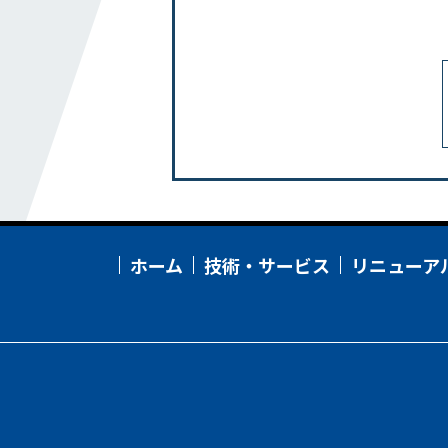
リニューアル
事務所
工場・研究所・交通施設
教育・文化・スポーツ施設
病院・福祉施設
集合住宅
採用情報
ホーム
技術・サービス
リニューア
新卒・第二新卒採用
インターンシップ
職種
教育・キャリアシステム・資格