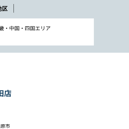
地区
畿・中国・四国エリア
田店
田原市