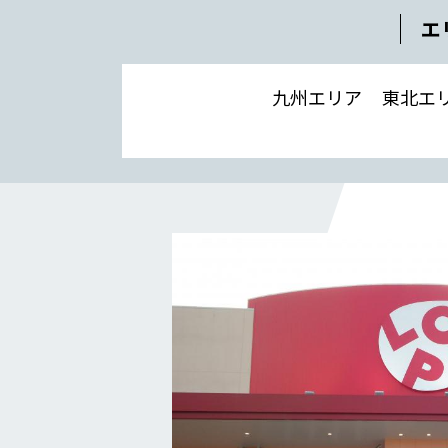
補助金事例
エ
Q＆A
企業情報
九州エリア
東北エ
会社概要
社長メッセージ
役員一覧
沿革
事業所一覧
関連会社
川本工業の環境活動