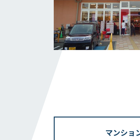
私たちの取り組み
横浜グランドスラム
健康経営
横浜型地域貢献
よこはまグッドバランス
横浜健康経営
地域志向CSR方針
パートナーシップ構築宣言
かながわ健康優良企業
施工実績
マンショ
ホテル・商業施設