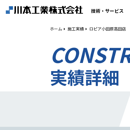
ホーム
技術・サービス
技術・サービス
ホーム
施工実績
ロピア小田原高田店
CONST
空気調和設備工事
給排水衛生設備工事
ESCO事業
実績詳細
リニューアル
建築工事
設備工事
電気工事