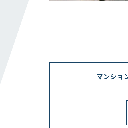
リニューアル
事務所
工場・研究所・交通施設
教育・文化・スポーツ施設
病院・福祉施設
集合住宅
採用情報
マンショ
新卒・第二新卒採用
インターンシップ
職種
教育・キャリアシステム・資格