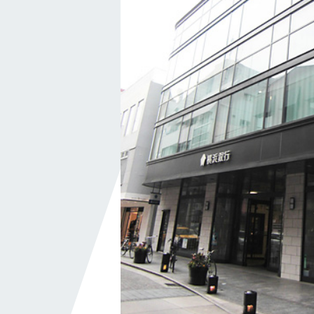
私たちの取り組み
横浜グランドスラム
健康経営
横浜型地域貢献
よこはまグッドバランス
横浜健康経営
地域志向CSR方針
パートナーシップ構築宣言
かながわ健康優良企業
施工実績
ホテル・商業施設