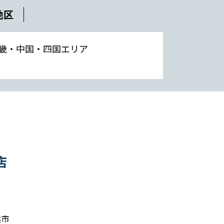
地区
畿・中国・四国エリア
店
浜市