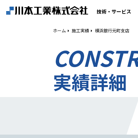
ホーム
技術・サービス
技術・サービス
ホーム
施工実績
横浜銀行元町支店
CONST
空気調和設備工事
給排水衛生設備工事
ESCO事業
実績詳細
リニューアル
建築工事
設備工事
電気工事