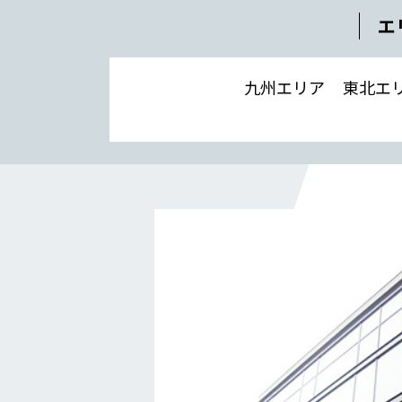
補助金事例
エ
Q＆A
企業情報
九州エリア
東北エ
会社概要
社長メッセージ
役員一覧
沿革
事業所一覧
関連会社
川本工業の環境活動