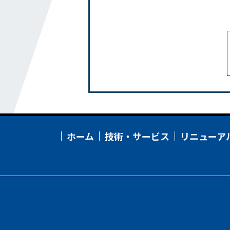
リニューアル
事務所
工場・研究所・交通施設
教育・文化・スポーツ施設
病院・福祉施設
集合住宅
採用情報
ホーム
技術・サービス
リニューア
新卒・第二新卒採用
インターンシップ
職種
教育・キャリアシステム・資格