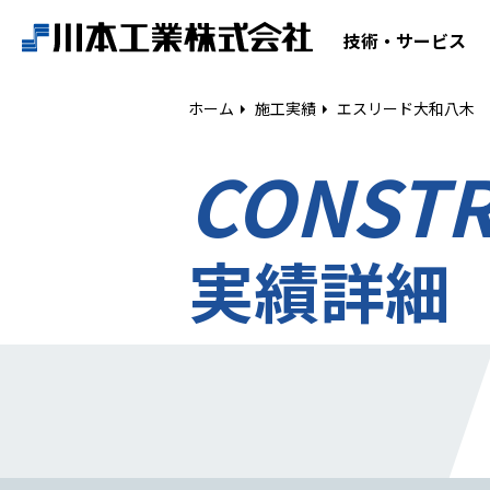
ホーム
技術・サービス
技術・サービス
ホーム
施工実績
エスリード大和八木
CONST
空気調和設備工事
給排水衛生設備工事
ESCO事業
実績詳細
リニューアル
建築工事
設備工事
電気工事