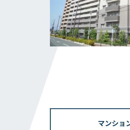
私たちの取り組み
横浜グランドスラム
健康経営
横浜型地域貢献
よこはまグッドバランス
横浜健康経営
地域志向CSR方針
パートナーシップ構築宣言
かながわ健康優良企業
施工実績
マンショ
ホテル・商業施設