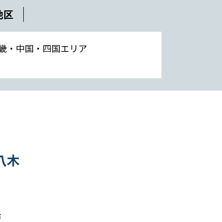
地区
畿・中国・四国エリア
八木
市