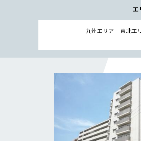
補助金事例
エ
Q＆A
企業情報
九州エリア
東北エ
会社概要
社長メッセージ
役員一覧
沿革
事業所一覧
関連会社
川本工業の環境活動