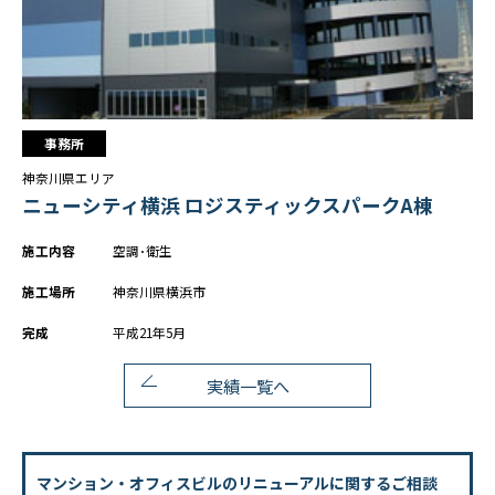
かながわ健康優良企業
施工実績
ホテル・商業施設
事務所
リニューアル
神奈川県エリア
事務所
ニューシティ横浜 ロジスティックスパークA棟
工場・研究所・交通施設
教育・文化・スポーツ施設
施工内容
空調･衛生
病院・福祉施設
施工場所
神奈川県横浜市
集合住宅
完成
平成21年5月
採用情報
実績一覧へ
新卒・第二新卒採用
インターンシップ
職種
マンション・オフィスビルのリニューアルに関するご相談