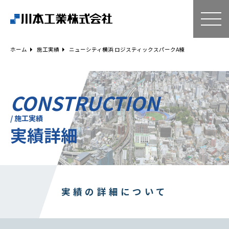
ホーム
技術・サービス
ホーム
施工実績
ニューシティ横浜 ロジスティックスパークA棟
空気調和設備工事
給排水衛生設備工事
ESCO事業
CONSTRUCTION
リニューアル
/ 施工実績
実績詳細
建築工事
設備工事
電気工事
補助金事例
Q＆A
実績の詳細について
企業情報