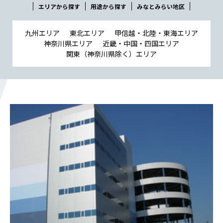
会社概要
エリアから探す
用途から探す
みなとみらい地区
社長メッセージ
役員一覧
九州エリア
東北エリア
甲信越・北陸・東海エリア
神奈川県エリア
近畿・中国・四国エリア
沿革
関東（神奈川県除く）エリア
事業所一覧
関連会社
川本工業の環境活動
私たちの取り組み
横浜グランドスラム
健康経営
横浜型地域貢献
よこはまグッドバランス
横浜健康経営
地域志向CSR方針
パートナーシップ構築宣言