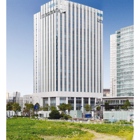
かながわ健康優良企業
施工実績
ホテル・商業施設
リニューアル
事務所
工場・研究所・交通施設
教育・文化・スポーツ施設
病院・福祉施設
集合住宅
採用情報
新卒・第二新卒採用
インターンシップ
職種