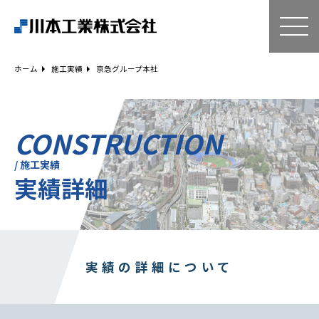
ホーム
技術・サービス
ホーム
施工実績
京急グループ本社
空気調和設備工事
給排水衛生設備工事
ESCO事業
CONSTRUCTION
リニューアル
/ 施工実績
実績詳細
建築工事
設備工事
電気工事
補助金事例
Q＆A
実績の詳細について
企業情報