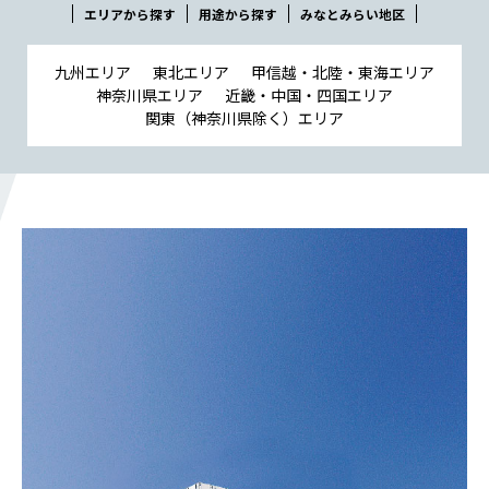
会社概要
エリアから探す
用途から探す
みなとみらい地区
社長メッセージ
役員一覧
九州エリア
東北エリア
甲信越・北陸・東海エリア
神奈川県エリア
近畿・中国・四国エリア
沿革
関東（神奈川県除く）エリア
事業所一覧
関連会社
川本工業の環境活動
私たちの取り組み
横浜グランドスラム
健康経営
横浜型地域貢献
よこはまグッドバランス
横浜健康経営
地域志向CSR方針
パートナーシップ構築宣言