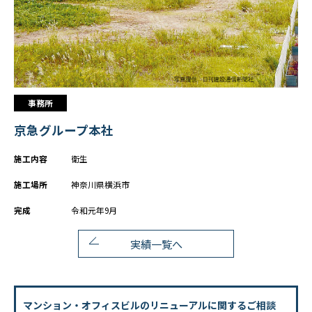
教育・キャリアシステム・資格
キャリア採用・障がい者採用
福利厚生
よくある質問
What's NEW
事務所
お問い合わせ
京急グループ本社
個人情報の取り扱いについて
施工内容
衛生
サイトマップ
施工場所
神奈川県横浜市
完成
令和元年9月
実績一覧へ
マンション・オフィスビルのリニューアルに関するご相談