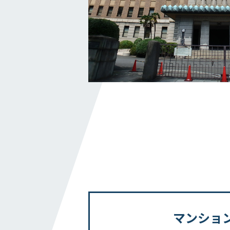
私たちの取り組み
横浜グランドスラム
健康経営
横浜型地域貢献
よこはまグッドバランス
横浜健康経営
地域志向CSR方針
パートナーシップ構築宣言
かながわ健康優良企業
施工実績
マンショ
ホテル・商業施設