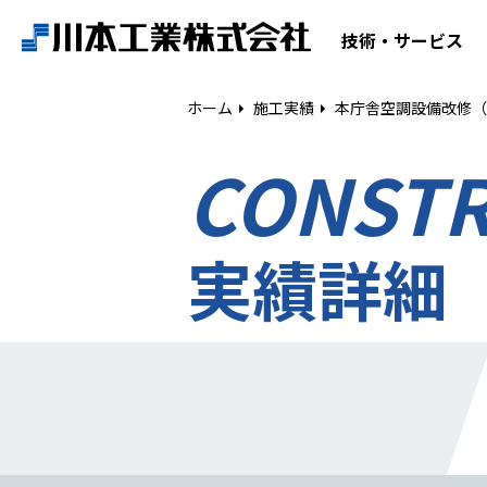
ホーム
技術・サービス
技術・サービス
ホーム
施工実績
本庁舎空調設備改修（
CONST
空気調和設備工事
給排水衛生設備工事
ESCO事業
実績詳細
リニューアル
建築工事
設備工事
電気工事