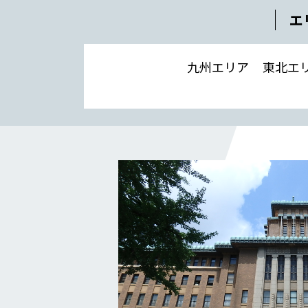
補助金事例
エ
Q＆A
企業情報
九州エリア
東北エ
会社概要
社長メッセージ
役員一覧
沿革
事業所一覧
関連会社
川本工業の環境活動