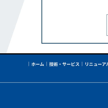
リニューアル
事務所
工場・研究所・交通施設
教育・文化・スポーツ施設
病院・福祉施設
集合住宅
採用情報
ホーム
技術・サービス
リニューア
新卒・第二新卒採用
インターンシップ
職種
教育・キャリアシステム・資格