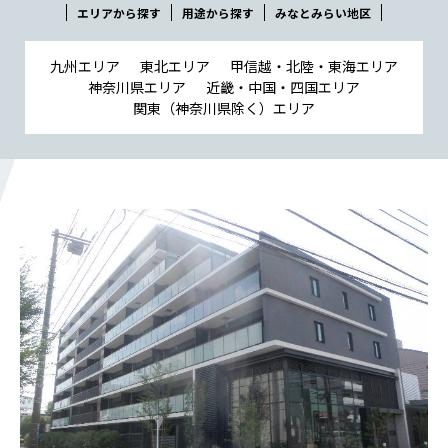
会社概要
エリアから探す
用途から探す
みなとみらい地区
社長メッセージ
役員一覧
九州エリア
東北エリア
甲信越・北陸・東海エリア
神奈川県エリア
近畿・中国・四国エリア
沿革
関東（神奈川県除く）エリア
事業所一覧
関連会社
川本工業の環境活動
私たちの取り組み
横浜グランドスラム
健康経営
横浜型地域貢献
よこはまグッドバランス
横浜健康経営
地域志向CSR方針
パートナーシップ構築宣言