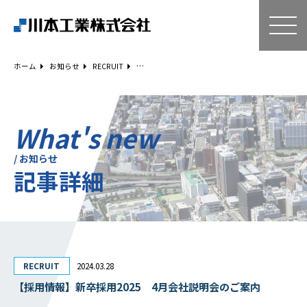
ホーム
技術・サービス
ホーム
お知らせ
RECRUIT
空気調和設備工事
給排水衛生設備工事
ESCO事業
What's new
リニューアル
/ お知らせ
記事詳細
建築工事
設備工事
電気工事
補助金事例
Q＆A
RECRUIT
2024.03.28
企業情報
【採用情報】新卒採用2025 4月会社説明会のご案内