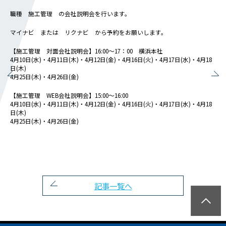
会社概要
職種 施工管理 の会社説明会を行います。
社長メッセージ
役員一覧
マイナビ または リクナビ から予約をお願いします。
沿革
【施工管理 対面会社説明会】16:00～17：00 横浜本社
事業所一覧
4月10日(水)・4月11日(木)・4月12日(金)・4月16日(火)・4月17日(水)・4月18
日(木)
関連会社
4月25日(木)・4月26日(金)
川本工業の環境活動
【施工管理 WEB会社説明会】15:00～16:00
4月10日(水)・4月11日(木)・4月12日(金)・4月16日(火)・4月17日(水)・4月18
日(木)
私たちの取り組み
4月25日(木)・4月26日(金)
横浜グランドスラム
健康経営
横浜型地域貢献
よこはまグッドバランス
記事一覧へ
横浜健康経営
地域志向CSR方針
パートナーシップ構築宣言