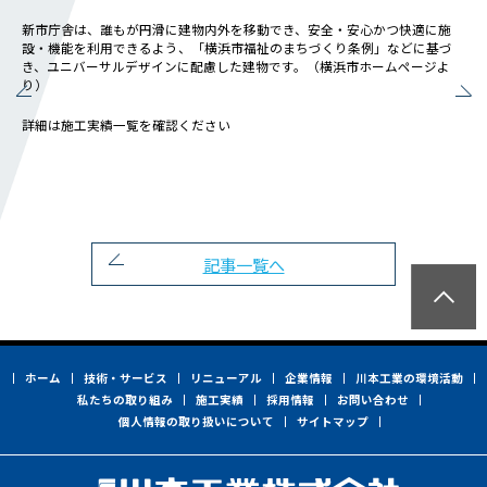
会社概要
新市庁舎は、誰もが円滑に建物内外を移動でき、安全・安心かつ快適に施
社長メッセージ
設・機能を利用できるよう、「横浜市福祉のまちづくり条例」などに基づ
役員一覧
き、ユニバーサルデザインに配慮した建物です。（横浜市ホームページよ
り）
沿革
詳細は施工実績一覧を確認ください
事業所一覧
関連会社
川本工業の環境活動
私たちの取り組み
記事一覧へ
横浜グランドスラム
健康経営
横浜型地域貢献
ホーム
技術・サービス
リニューアル
企業情報
川本工業の環境活動
よこはまグッドバランス
私たちの取り組み
施工実績
採用情報
お問い合わせ
横浜健康経営
個人情報の取り扱いについて
サイトマップ
地域志向CSR方針
パートナーシップ構築宣言