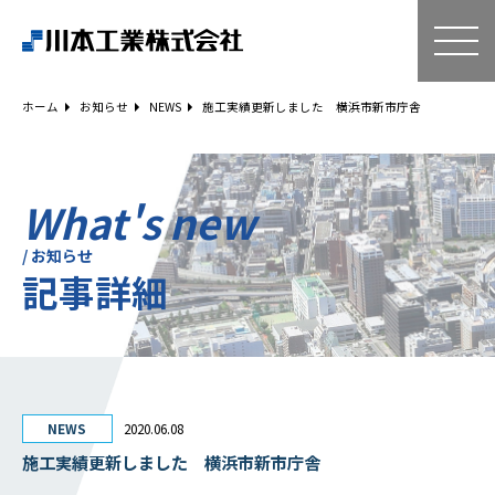
ホーム
技術・サービス
ホーム
お知らせ
NEWS
施工実績更新しました 横浜市新市庁舎
空気調和設備工事
給排水衛生設備工事
ESCO事業
What's new
リニューアル
/ お知らせ
記事詳細
建築工事
設備工事
電気工事
補助金事例
Q＆A
NEWS
2020.06.08
企業情報
施工実績更新しました 横浜市新市庁舎