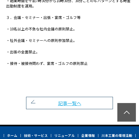
・始業時間を午前7時30分から10時30分、30分ごとの６パターンとする時差
教育・キャリアシステム・資格
出勤制度を運用。
キャリア採用・障がい者採用
３．会議・セミナー・出張・宴席・ゴルフ等
福利厚生
よくある質問
・10名以上の不急な社内会議の原則禁止。
・社外会議・セミナーへの原則参加禁止。
What's NEW
・出張の全面禁止。
お問い合わせ
・接待・被接待問わず、宴席・ゴルフの原則禁止
個人情報の取り扱いについて
サイトマップ
記事一覧へ
ホーム
技術・サービス
リニューアル
企業情報
川本工業の環境活動