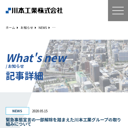
ホーム
技術・サービス
ホーム
お知らせ
NEWS
空気調和設備工事
給排水衛生設備工事
ESCO事業
What's new
リニューアル
/ お知らせ
記事詳細
建築工事
設備工事
電気工事
補助金事例
Q＆A
NEWS
2020.05.15
企業情報
緊急事態宣言の一部解除を踏まえた川本工業グループの取り
組みについて