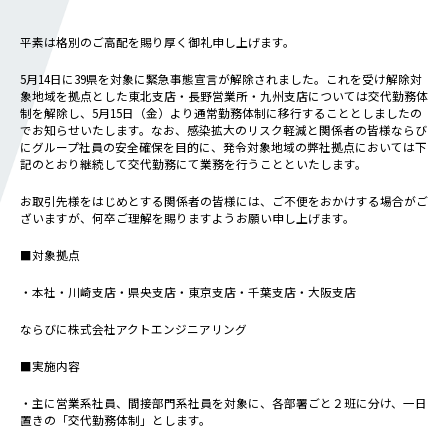
会社概要
社長メッセージ
平素は格別のご高配を賜り厚く御礼申し上げます。
役員一覧
5月14日に39県を対象に緊急事態宣言が解除されました。これを受け解除対
沿革
象地域を拠点とした東北支店・長野営業所・九州支店については交代勤務体
制を解除し、5月15日（金）より通常勤務体制に移行することとしましたの
事業所一覧
でお知らせいたします。なお、感染拡大のリスク軽減と関係者の皆様ならび
関連会社
にグループ社員の安全確保を目的に、発令対象地域の弊社拠点においては下
記のとおり継続して交代勤務にて業務を行うことといたします。
川本工業の環境活動
お取引先様をはじめとする関係者の皆様には、ご不便をおかけする場合がご
ざいますが、何卒ご理解を賜りますようお願い申し上げます。
私たちの取り組み
■対象拠点
横浜グランドスラム
・本社・川崎支店・県央支店・東京支店・千葉支店・大阪支店
健康経営
ならびに株式会社アクトエンジニアリング
横浜型地域貢献
よこはまグッドバランス
■実施内容
横浜健康経営
・主に営業系社員、間接部門系社員を対象に、各部署ごと２班に分け、一日
地域志向CSR方針
置きの「交代勤務体制」とします。
パートナーシップ構築宣言