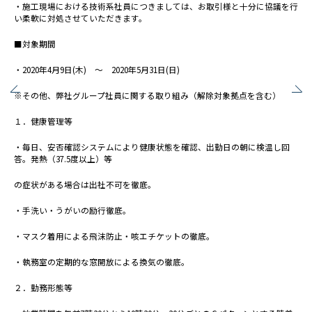
・施工現場における技術系社員につきましては、お取引様と十分に協議を行
かながわ健康優良企業
い柔軟に対処させていただきます。
■対象期間
施工実績
・2020年4月9日(木) ～ 2020年5月31日(日)
ホテル・商業施設
※その他、弊社グループ社員に関する取り組み（解除対象拠点を含む）
リニューアル
事務所
１．健康管理等
工場・研究所・交通施設
・毎日、安否確認システムにより健康状態を確認、出勤日の朝に検温し回
教育・文化・スポーツ施設
答。発熱（37.5度以上）等
病院・福祉施設
の症状がある場合は出社不可を徹底。
集合住宅
・手洗い・うがいの励行徹底。
採用情報
・マスク着用による飛沫防止・咳エチケットの徹底。
新卒・第二新卒採用
・執務室の定期的な窓開放による換気の徹底。
インターンシップ
２．勤務形態等
職種