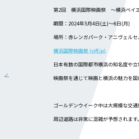
補助金事例
第2回 横浜国際映画祭 ～横浜ベイ
Q＆A
期間：2024年5月4日(土)～6日(月)
企業情報
場所：赤レンガパーク・アニヴェルセ
会社概要
横浜国際映画祭 (yiff.jp)
社長メッセージ
日本有数の国際都市横浜の知名度や立
役員一覧
映画祭を通じて映画と横浜の魅力を国
沿革
事業所一覧
関連会社
ゴールデンウイーク中は大規模な交通
周辺道路は非常に混雑が予想されます
川本工業の環境活動