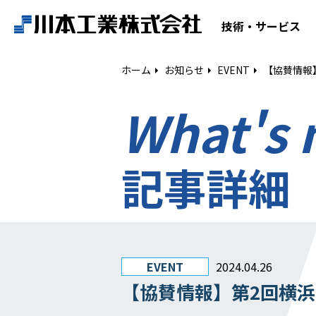
ホーム
技術・サービス
技術・サービス
ホーム
お知らせ
EVENT
【協賛情報
What's
空気調和設備工事
給排水衛生設備工事
ESCO事業
記事詳細
リニューアル
建築工事
設備工事
EVENT
2024.04.26
【協賛情報】第2回横
電気工事